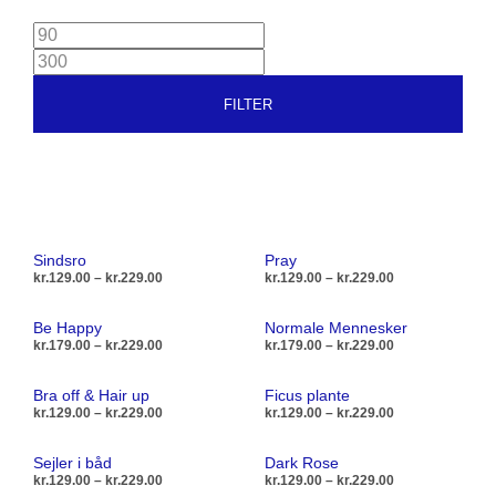
MINDSTE
PRIS
HØJESTE
PRIS
FILTER
Sindsro
Pray
Prisinterval:
Prisinterval:
kr.
129.00
–
kr.
229.00
kr.
129.00
–
kr.
229.00
kr.129.00
kr.129.00
til
til
Dette
Dett
VÆLG MULIGHEDER
VÆLG MULIGHEDER
Be Happy
Normale Mennesker
kr.229.00
kr.229.00
vare
vare
Prisinterval:
Prisinterval:
kr.
179.00
–
kr.
229.00
kr.
179.00
–
kr.
229.00
kr.179.00
kr.179.00
har
har
til
til
Dette
Dett
VÆLG MULIGHEDER
VÆLG MULIGHEDER
flere
flere
Bra off & Hair up
Ficus plante
kr.229.00
kr.229.00
vare
vare
Prisinterval:
Prisinterval:
kr.
129.00
–
kr.
229.00
kr.
129.00
–
kr.
229.00
varianter.
varia
kr.129.00
kr.129.00
har
har
Mulighederne
Muli
til
til
Dette
Dett
VÆLG MULIGHEDER
VÆLG MULIGHEDER
flere
flere
Sejler i båd
Dark Rose
kr.229.00
kr.229.00
kan
kan
vare
vare
Prisinterval:
Prisinterval:
kr.
129.00
–
kr.
229.00
kr.
129.00
–
kr.
229.00
varianter.
varia
vælges
vælg