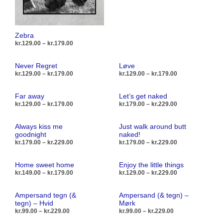
på
på
kan
varesiden
vare
vælg
på
Zebra
Prisinterval:
kr.
129.00
–
kr.
179.00
vare
kr.129.00
til
Dette
VÆLG MULIGHEDER
Never Regret
Løve
kr.179.00
vare
Prisinterval:
Prisinterval:
kr.
129.00
–
kr.
179.00
kr.
129.00
–
kr.
179.00
kr.129.00
kr.129.00
har
til
til
Dette
Dett
VÆLG MULIGHEDER
VÆLG MULIGHEDER
flere
Far away
Let’s get naked
kr.179.00
kr.179.00
vare
vare
Prisinterval:
Prisinterval:
kr.
129.00
–
kr.
179.00
kr.
179.00
–
kr.
229.00
varianter.
kr.129.00
kr.179.00
har
har
Mulighederne
til
til
Dette
Dett
VÆLG MULIGHEDER
VÆLG MULIGHEDER
flere
flere
Always kiss me
Just walk around butt
kr.179.00
kr.229.00
kan
vare
vare
goodnight
naked!
varianter.
varia
vælges
Prisinterval:
Prisinterval:
kr.
179.00
–
kr.
229.00
kr.
179.00
–
kr.
229.00
har
har
Mulighederne
Muli
kr.179.00
kr.179.00
på
flere
flere
til
til
kan
Dette
kan
Dett
VÆLG MULIGHEDER
VÆLG MULIGHEDER
varesiden
Home sweet home
Enjoy the little things
kr.229.00
kr.229.00
varianter.
varia
vælges
vare
vælg
vare
Prisinterval:
Prisinterval:
kr.
149.00
–
kr.
179.00
kr.
129.00
–
kr.
229.00
Mulighederne
Muli
kr.149.00
kr.129.00
på
har
på
har
til
til
kan
Dette
kan
Dett
VÆLG MULIGHEDER
VÆLG MULIGHEDER
varesiden
flere
vare
flere
Ampersand tegn (&
Ampersand (& tegn) –
kr.179.00
kr.229.00
vælges
vare
vælg
vare
tegn) – Hvid
Mørk
varianter.
varia
Prisinterval:
Prisinterval:
kr.
99.00
–
kr.
229.00
kr.
99.00
–
kr.
229.00
på
har
på
har
Mulighederne
Muli
kr.99.00
kr.99.00