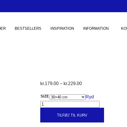
DER
BESTSELLERS
INSPIRATION
INFORMATION
KO
Prisinterval:
kr.
179.00
–
kr.
229.00
kr.179.00
SIZE
Ryd
til
ABSTRAKT
kr.229.00
ANTAL
TILFØJ TIL KURV