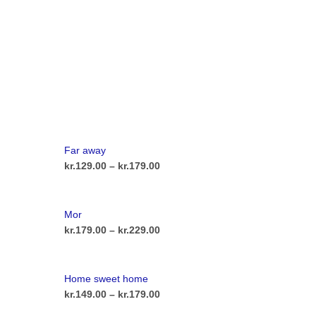
Far away
l:
Prisinterval:
kr.
129.00
–
kr.
179.00
kr.129.00
Dette
VÆLG MULIGHEDER
vare
til
Mor
har
kr.179.00
l:
Prisinterval:
kr.
179.00
–
kr.
229.00
flere
kr.179.00
Dette
VÆLG MULIGHEDER
varianter.
vare
til
Home sweet home
rne
Mulighederne
har
kr.229.00
l:
Prisinterval:
kr.
149.00
–
kr.
179.00
kan
flere
kr.149.00