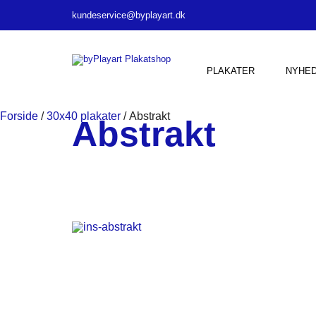
kundeservice@byplayart.dk
PLAKATER
NYHE
Forside
/
30x40 plakater
/ Abstrakt
Abstrakt