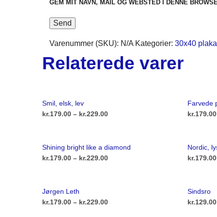
GEM MIT NAVN, MAIL OG WEBSTED I DENNE BROWS
Varenummer (SKU):
N/A
Kategorier:
30x40 plaka
Relaterede varer
Smil, elsk, lev
Farvede p
Prisinterval:
kr.
179.00
–
kr.
229.00
kr.
179.00
kr.179.00
Dette
VÆLG MULIGHEDER
VÆLG M
vare
til
Shining bright like a diamond
Nordic, ly
har
kr.229.00
Prisinterval:
kr.
179.00
–
kr.
229.00
kr.
179.00
flere
kr.179.00
Dette
VÆLG MULIGHEDER
VÆLG M
varianter.
vare
til
Jørgen Leth
Sindsro
Mulighederne
har
kr.229.00
Prisinterval:
kr.
179.00
–
kr.
229.00
kr.
129.00
kan
flere
kr.179.00