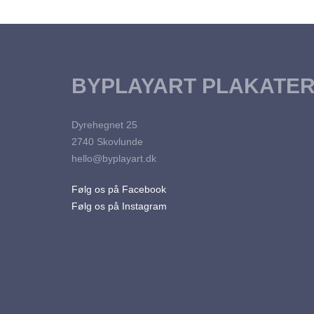
Dette
VÆLG MULIGHEDER
VÆLG M
vælges
varianter.
vare
til
på
Mulighederne
har
kr.229.00
varesiden
kan
flere
vælges
varianter.
BYPLAYART PLAKATE
på
Mulighederne
varesiden
kan
Dyrehegnet 25
vælges
2740 Skovlunde
på
hello@byplayart.dk
varesiden
Følg os på Facebook
Følg os på Instagram