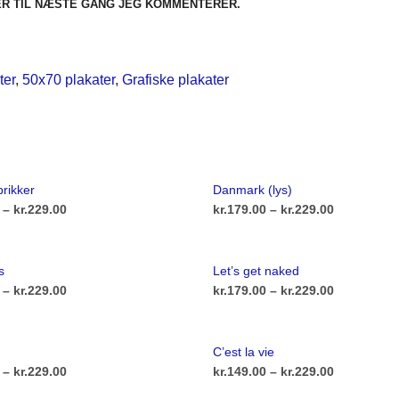
ER TIL NÆSTE GANG JEG KOMMENTERER.
ter
,
50x70 plakater
,
Grafiske plakater
rikker
Danmark (lys)
Prisinterval:
Prisinterva
–
kr.
229.00
kr.
179.00
–
kr.
229.00
kr.179.00
kr.179.00
Dette
Dette
ULIGHEDER
VÆLG MULIGHEDER
vare
vare
til
til
s
Let’s get naked
har
har
kr.229.00
kr.229.00
Prisinterval:
Prisinterva
–
kr.
229.00
kr.
179.00
–
kr.
229.00
flere
flere
kr.179.00
kr.179.00
Dette
Dette
ULIGHEDER
VÆLG MULIGHEDER
varianter.
varianter.
vare
vare
til
til
C’est la vie
Mulighederne
Mulighede
har
har
kr.229.00
kr.229.00
Prisinterval:
Prisinterva
–
kr.
229.00
kr.
149.00
–
kr.
229.00
kan
kan
flere
flere
kr.129.00
kr.149.00