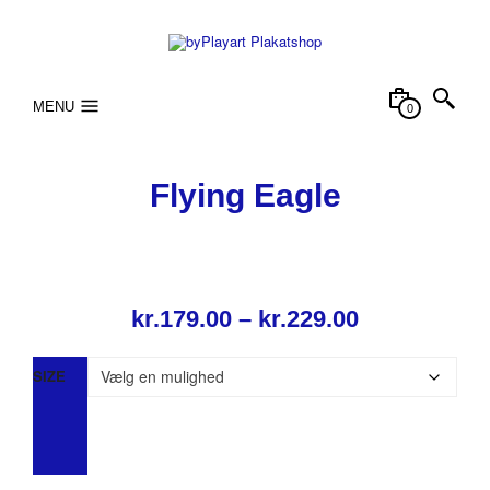
MENU
0
Flying Eagle
Prisinterval
kr.
179.00
–
kr.
229.00
kr.179.00
SIZE
til
kr.229.00