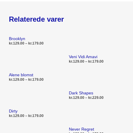
Relaterede varer
Brooklyn
Prisinterval:
kr.
129.00
–
kr.
179.00
kr.129.00
til
Dette
VÆLG MULIGHEDER
Veni Vidi Amavi
kr.179.00
vare
Prisinterval:
kr.
129.00
–
kr.
179.00
kr.129.00
har
til
Dett
flere
VÆLG MULIGHEDER
Alene blomst
kr.179.00
vare
Prisinterval:
kr.
129.00
–
kr.
179.00
varianter.
kr.129.00
har
Mulighederne
til
Dette
flere
VÆLG MULIGHEDER
Dark Shapes
kr.179.00
kan
vare
Prisinterval:
kr.
129.00
–
kr.
229.00
varia
vælges
kr.129.00
har
Muli
til
Dett
på
flere
VÆLG MULIGHEDER
Dirty
kr.229.00
kan
vare
varesiden
Prisinterval:
kr.
129.00
–
kr.
179.00
varianter.
vælg
kr.129.00
har
Mulighederne
til
Dette
på
flere
VÆLG MULIGHEDER
Never Regret
kr.179.00
kan
vare