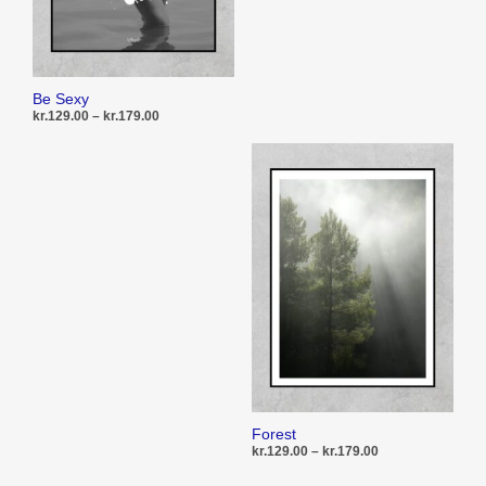
på
vare
Be Sexy
Prisinterval:
kr.
129.00
–
kr.
179.00
kr.129.00
til
Dette
VÆLG MULIGHEDER
kr.179.00
vare
har
flere
varianter.
Mulighederne
kan
vælges
på
varesiden
Forest
Prisinterval:
kr.
129.00
–
kr.
179.00
kr.129.00
til