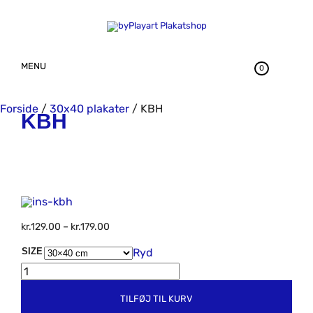
MENU
0
Forside
/
30x40 plakater
/ KBH
KBH
Prisinterval:
kr.
129.00
–
kr.
179.00
kr.129.00
SIZE
Ryd
til
KBH
kr.179.00
ANTAL
TILFØJ TIL KURV