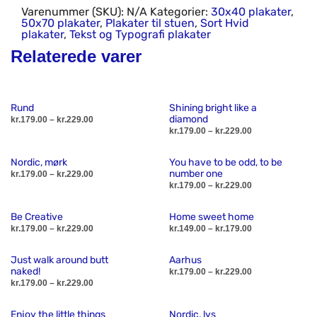
Varenummer (SKU):
N/A
Kategorier:
30x40 plakater
,
50x70 plakater
,
Plakater til stuen
,
Sort Hvid
plakater
,
Tekst og Typografi plakater
Relaterede varer
Rund
Shining bright like a
diamond
Prisinterval:
kr.
179.00
–
kr.
229.00
kr.179.00
Prisinterval:
kr.
179.00
–
kr.
229.00
til
kr.179.00
Dette
VÆLG MULIGHEDER
kr.229.00
til
De
VÆLG MULIGHEDER
vare
Nordic, mørk
You have to be odd, to be
kr.229.00
va
number one
Prisinterval:
kr.
179.00
–
kr.
229.00
har
kr.179.00
Prisinterval:
kr.
179.00
–
kr.
229.00
ha
flere
til
kr.179.00
Dette
VÆLG MULIGHEDER
fl
kr.229.00
til
varianter.
De
VÆLG MULIGHEDER
vare
Be Creative
Home sweet home
kr.229.00
va
Mulighederne
va
Prisinterval:
Prisinterval:
kr.
179.00
–
kr.
229.00
kr.
149.00
–
kr.
179.00
har
Mu
kr.179.00
kr.149.00
kan
ha
flere
til
til
Dette
ka
De
VÆLG MULIGHEDER
VÆLG MULIGHEDER
vælges
fl
Just walk around butt
Aarhus
kr.229.00
kr.179.00
varianter.
vare
væ
va
naked!
Prisinterval:
kr.
179.00
–
kr.
229.00
på
va
Mulighederne
Prisinterval:
kr.179.00
kr.
179.00
–
kr.
229.00
har
på
ha
varesiden
Mu
kr.179.00
til
kan
De
VÆLG MULIGHEDER
flere
va
fl
til
kr.229.00
Dette
ka
VÆLG MULIGHEDER
vælges
va
Enjoy the little things
Nordic, lys
kr.229.00