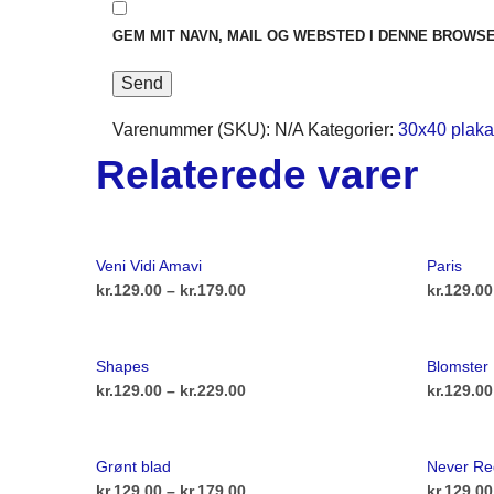
GEM MIT NAVN, MAIL OG WEBSTED I DENNE BROWS
Varenummer (SKU):
N/A
Kategorier:
30x40 plaka
Relaterede varer
Veni Vidi Amavi
Paris
Prisinterval:
kr.
129.00
–
kr.
179.00
kr.
129.00
kr.129.00
Dette
VÆLG MULIGHEDER
VÆLG M
vare
til
Shapes
Blomster
har
kr.179.00
Prisinterval:
kr.
129.00
–
kr.
229.00
kr.
129.00
flere
kr.129.00
Dette
VÆLG MULIGHEDER
VÆLG M
varianter.
vare
til
Grønt blad
Never Re
Mulighederne
har
kr.229.00
Prisinterval:
kr.
129.00
–
kr.
179.00
kr.
129.00