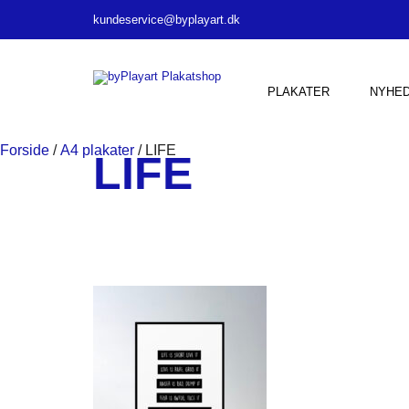
kundeservice@byplayart.dk
PLAKATER
NYHE
Forside
/
A4 plakater
/ LIFE
LIFE