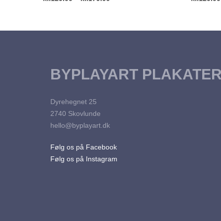
kan
flere
kr.129.00
Dette
VÆLG MULIGHEDER
VÆLG M
vælges
varianter.
vare
til
på
Mulighederne
har
kr.179.00
varesiden
kan
flere
vælges
varianter.
BYPLAYART PLAKATE
på
Mulighederne
varesiden
kan
Dyrehegnet 25
vælges
2740 Skovlunde
på
hello@byplayart.dk
varesiden
Følg os på Facebook
Følg os på Instagram