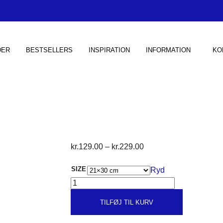
DER
BESTSELLERS
INSPIRATION
INFORMATION
KO
Prisinterval:
kr.
129.00
–
kr.
229.00
kr.129.00
SIZE
Ryd
til
LIFE
kr.229.00
ANTAL
TILFØJ TIL KURV