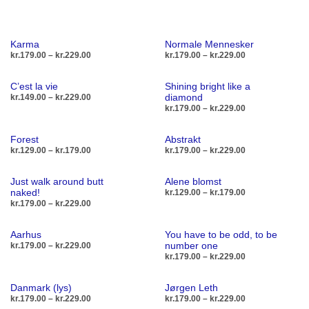
Karma
Normale Mennesker
Prisinterval:
Prisinterval:
kr.
179.00
–
kr.
229.00
kr.
179.00
–
kr.
229.00
kr.179.00
kr.179.00
til
til
Dette
De
VÆLG MULIGHEDER
VÆLG MULIGHEDER
C’est la vie
Shining bright like a
kr.229.00
kr.229.00
vare
va
Prisinterval:
diamond
kr.
149.00
–
kr.
229.00
kr.149.00
Prisinterval:
kr.
179.00
–
kr.
229.00
har
ha
til
kr.179.00
Dette
VÆLG MULIGHEDER
flere
fl
kr.229.00
til
De
VÆLG MULIGHEDER
vare
Forest
Abstrakt
kr.229.00
varianter.
va
va
Prisinterval:
Prisinterval:
kr.
129.00
–
kr.
179.00
kr.
179.00
–
kr.
229.00
har
Mulighederne
Mu
kr.129.00
kr.179.00
ha
flere
til
til
kan
Dette
ka
De
VÆLG MULIGHEDER
VÆLG MULIGHEDER
fl
Just walk around butt
Alene blomst
kr.179.00
kr.229.00
varianter.
vælges
vare
væ
va
naked!
Prisinterval:
kr.
129.00
–
kr.
179.00
va
Mulighederne
Prisinterval:
kr.129.00
kr.
179.00
–
kr.
229.00
på
har
på
ha
Mu
kr.179.00
til
kan
De
VÆLG MULIGHEDER
varesiden
flere
va
fl
til
kr.179.00
Dette
ka
VÆLG MULIGHEDER
vælges
va
Aarhus
You have to be odd, to be
kr.229.00
varianter.
va
vare
væ
Prisinterval:
number one
kr.
179.00
–
kr.
229.00
på
ha
Mulighederne
Mu
kr.179.00
Prisinterval:
kr.
179.00
–
kr.
229.00
har
på
varesiden
fl
til
kr.179.00
kan
Dette
ka
VÆLG MULIGHEDER
flere
va
kr.229.00
til
va
De
VÆLG MULIGHEDER
vælges
vare
væ
Danmark (lys)
Jørgen Leth
kr.229.00
varianter.
Mu
va
Prisinterval:
Prisinterval:
kr.
179.00
–
kr.
229.00
kr.
179.00
–
kr.
229.00
på
har
på
Mulighederne