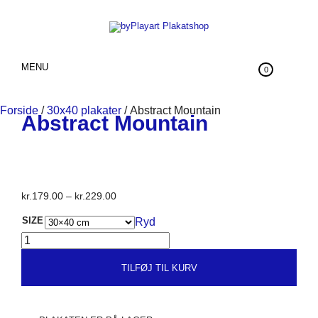
MENU
0
Forside
/
30x40 plakater
/ Abstract Mountain
Abstract Mountain
Prisinterval:
kr.
179.00
–
kr.
229.00
kr.179.00
SIZE
Ryd
til
ABSTRACT
kr.229.00
MOUNTAIN
ANTAL
TILFØJ TIL KURV