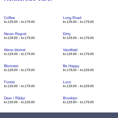
Coffee
Long Road
Prisinterval:
Prisinterval:
kr.
129.00
–
kr.
179.00
kr.
129.00
–
kr.
179.00
kr.129.00
kr.129.00
til
til
Dette
De
VÆLG MULIGHEDER
VÆLG MULIGHEDER
Never Regret
Dirty
kr.179.00
kr.179.00
vare
va
Prisinterval:
Prisinterval:
kr.
129.00
–
kr.
179.00
kr.
129.00
–
kr.
179.00
kr.129.00
kr.129.00
har
ha
til
til
Dette
De
VÆLG MULIGHEDER
VÆLG MULIGHEDER
flere
fl
Alene blomst
Vandfald
kr.179.00
kr.179.00
vare
va
Prisinterval:
Prisinterval:
kr.
129.00
–
kr.
179.00
kr.
129.00
–
kr.
179.00
varianter.
va
kr.129.00
kr.129.00
har
ha
Mulighederne
Mu
til
til
Dette
De
VÆLG MULIGHEDER
VÆLG MULIGHEDER
flere
fl
Blomster
Be Happy
kr.179.00
kr.179.00
kan
ka
vare
va
Prisinterval:
Prisinterval:
kr.
129.00
–
kr.
179.00
kr.
179.00
–
kr.
229.00
varianter.
va
vælges
væ
kr.129.00
kr.179.00
har
ha
Mulighederne
Mu
til
til
Dette
De
på
på
VÆLG MULIGHEDER
VÆLG MULIGHEDER
flere
fl
Forest
Loco
kr.179.00
kr.229.00
kan
ka
vare
va
varesiden
va
Prisinterval:
Prisinterval:
kr.
129.00
–
kr.
179.00
kr.
129.00
–
kr.
229.00
varianter.
va
vælges
væ
kr.129.00
kr.129.00
har
ha
Mulighederne
Mu
til
til
Dette
De
på
på
VÆLG MULIGHEDER
VÆLG MULIGHEDER
flere
fl
Deer / Rådyr
Brooklyn
kr.179.00
kr.229.00
kan
ka
vare
va
varesiden
va
Prisinterval:
Prisinterval:
kr.
129.00
–
kr.
229.00
kr.
129.00
–
kr.
179.00
varianter.
va
vælges
væ
kr.129.00
kr.129.00
har
ha
Mulighederne
Mu
til
til
Dette
De
på
på
VÆLG MULIGHEDER
VÆLG MULIGHEDER
flere
fl
kr.229.00
kr.179.00
kan
ka
vare
va
varesiden
va