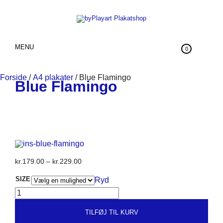
MENU
0
Forside
/
A4 plakater
/ Blue Flamingo
Blue Flamingo
Prisinterval:
kr.
179.00
–
kr.
229.00
kr.179.00
SIZE
Ryd
til
BLUE
kr.229.00
FLAMINGO
ANTAL
TILFØJ TIL KURV