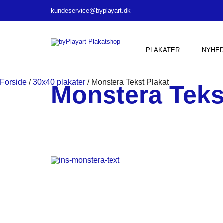
kundeservice@byplayart.dk
PLAKATER
NYHE
Forside
/
30x40 plakater
/ Monstera Tekst Plakat
Monstera Teks