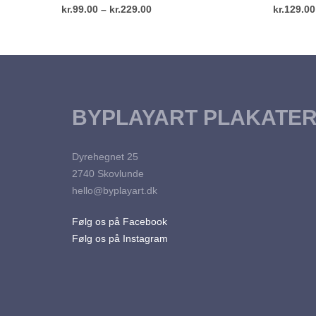
har
kr.229.00
Prisinterval:
kr.
99.00
–
kr.
229.00
kan
kr.
129.00
flere
vælges
kr.99.00
Dette
VÆLG MULIGHEDER
VÆLG M
varianter.
på
vare
til
Mulighederne
varesiden
har
kr.229.00
kan
flere
vælges
varianter.
BYPLAYART PLAKATE
på
Mulighederne
varesiden
kan
Dyrehegnet 25
vælges
2740 Skovlunde
på
hello@byplayart.dk
varesiden
Følg os på Facebook
Følg os på Instagram