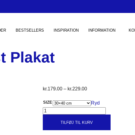
DER
BESTSELLERS
INSPIRATION
INFORMATION
KO
t Plakat
Prisinterval:
kr.
179.00
–
kr.
229.00
kr.179.00
SIZE
Ryd
til
MONSTERA
kr.229.00
TEKST
PLAKAT
TILFØJ TIL KURV
ANTAL