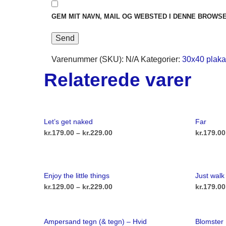
GEM MIT NAVN, MAIL OG WEBSTED I DENNE BROWS
Varenummer (SKU):
N/A
Kategorier:
30x40 plaka
Relaterede varer
Let’s get naked
Far
Prisinterval:
kr.
179.00
–
kr.
229.00
kr.
179.00
kr.179.00
Dette
VÆLG MULIGHEDER
VÆLG M
vare
til
Enjoy the little things
Just walk
har
kr.229.00
Prisinterval:
kr.
129.00
–
kr.
229.00
kr.
179.00
flere
kr.129.00
Dette
VÆLG MULIGHEDER
VÆLG M
varianter.
vare
til
Mulighederne
Ampersand tegn (& tegn) – Hvid
Blomster