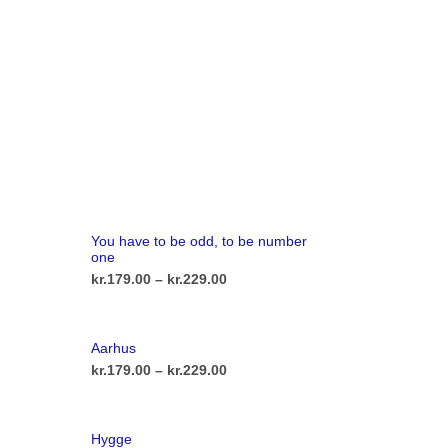
You have to be odd, to be number
one
l:
Prisinterval:
kr.
179.00
–
kr.
229.00
kr.179.00
Dette
VÆLG MULIGHEDER
vare
til
Aarhus
har
kr.229.00
l:
Prisinterval:
kr.
179.00
–
kr.
229.00
flere
kr.179.00
Dette
VÆLG MULIGHEDER
varianter.
vare
til
rne
Hygge