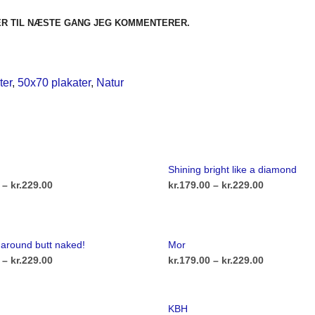
ER TIL NÆSTE GANG JEG KOMMENTERER.
ter
,
50x70 plakater
,
Natur
Shining bright like a diamond
Prisinterval:
Prisinterva
–
kr.
229.00
kr.
179.00
–
kr.
229.00
kr.179.00
kr.179.00
Dette
Dette
ULIGHEDER
VÆLG MULIGHEDER
vare
vare
til
til
 around butt naked!
Mor
har
har
kr.229.00
kr.229.00
Prisinterval:
Prisinterva
–
kr.
229.00
kr.
179.00
–
kr.
229.00
flere
flere
kr.179.00
kr.179.00
Dette
Dette
ULIGHEDER
VÆLG MULIGHEDER
varianter.
varianter.
vare
vare
til
til
Mulighederne
Mulighede
KBH