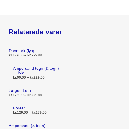
Relaterede varer
Danmark (lys)
Prisinterval:
kr.
179.00
–
kr.
229.00
kr.179.00
til
Dette
VÆLG MULIGHEDER
Ampersand tegn (& tegn)
kr.229.00
vare
– Hvid
Prisinterval:
kr.
99.00
–
kr.
229.00
har
kr.99.00
flere
til
Dette
VÆLG MULIGHEDER
Jørgen Leth
kr.229.00
varianter.
vare
Prisinterval:
kr.
179.00
–
kr.
229.00
Mulighederne
kr.179.00
har
til
kan
Dette
flere
VÆLG MULIGHEDER
Forest
kr.229.00
vælges
vare
Prisinterval:
kr.
129.00
–
kr.
179.00
varianter.
kr.129.00
på
har
Mulighederne
til
Dette
varesiden
flere
VÆLG MULIGHEDER
Ampersand (& tegn) –
kr.179.00
kan