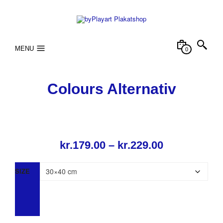
MENU
0
Colours Alternativ
Prisinterval
kr.
179.00
–
kr.
229.00
kr.179.00
SIZE
til
kr.229.00