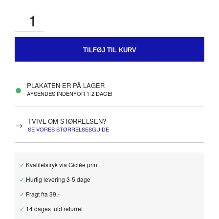
TILFØJ TIL KURV
●
PLAKATEN ER PÅ LAGER
AFSENDES INDENFOR 1-2 DAGE!
TVIVL OM STØRRELSEN?
→
SE VORES STØRRELSESGUIDE
✓
Kvalitetstryk via Giclée print
✓
Hurtig levering 3-5 dage
✓
Fragt fra 39,-
✓
14 dages fuld returret